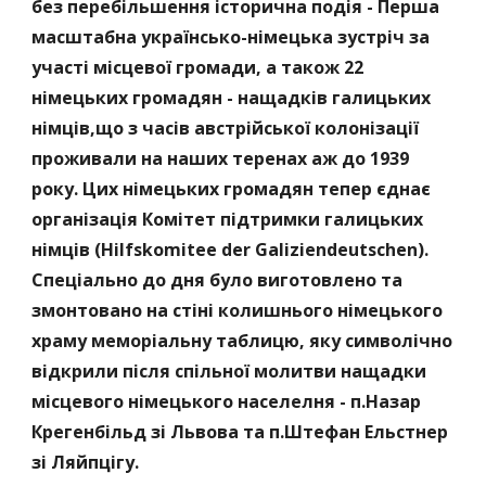
без перебільшення історична подія - Перша 
масштабна українсько-німецька зустріч за 
участі місцевої громади, а також 22 
німецьких громадян - нащадків галицьких 
німців,що з часів австрійської колонізації 
проживали на наших теренах аж до 1939 
року. Цих німецьких громадян тепер єднає 
організація Комітет підтримки галицьких 
німців (Hilfskomitee der Galiziendeutschen). 
Спеціально до дня було виготовлено та 
змонтовано на стіні колишнього німецького 
храму меморіальну таблицю, яку символічно 
відкрили після спільної молитви нащадки 
місцевого німецького населелня - п.Назар 
Крегенбільд зі Львова та п.Штефан Ельстнер 
зі Ляйпцігу. 