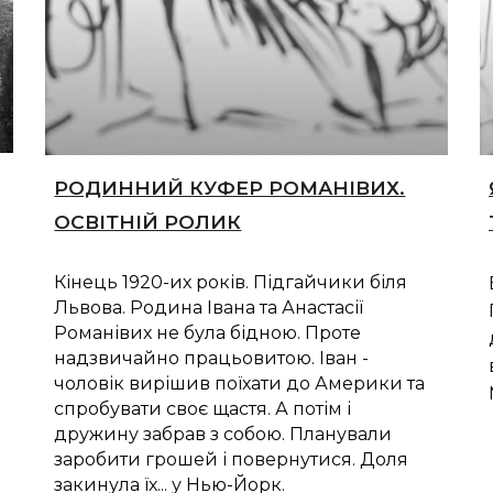
РОДИННИЙ КУФЕР РОМАНІВИХ.
ОСВІТНІЙ РОЛИК
Кінець 1920-их років. Підгайчики біля
Львова. Родина Івана та Анастасії
Романівих не була бідною. Проте
надзвичайно працьовитою. Іван -
чоловік вирішив поїхати до Америки та
спробувати своє щастя. А потім і
дружину забрав з собою. Планували
заробити грошей і повернутися. Доля
закинула їх... у Нью-Йорк.