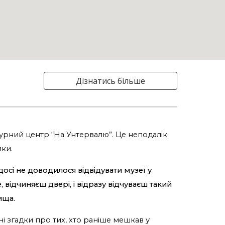
Дізнатись більше
турний центр “На Унтервалю”. Це неподалік
ики.
осі не доводилося відвідувати музеї у
, відчиняєш двері, і відразу відчуваєш такий
ища.
ні згадки про тих, хто раніше мешкав у