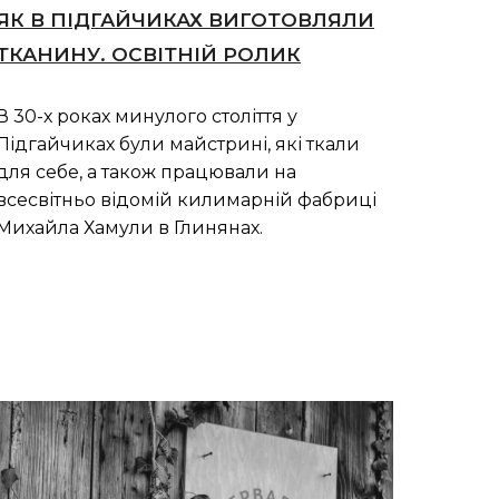
ЯК В ПІДГАЙЧИКАХ ВИГОТОВЛЯЛИ
ТКАНИНУ. ОСВІТНІЙ РОЛИК
В 30-х роках минулого століття у
Підгайчиках були майстрині, які ткали
для себе, а також працювали на
всесвітньо відомій килимарній фабриці
Михайла Хамули в Глинянах.