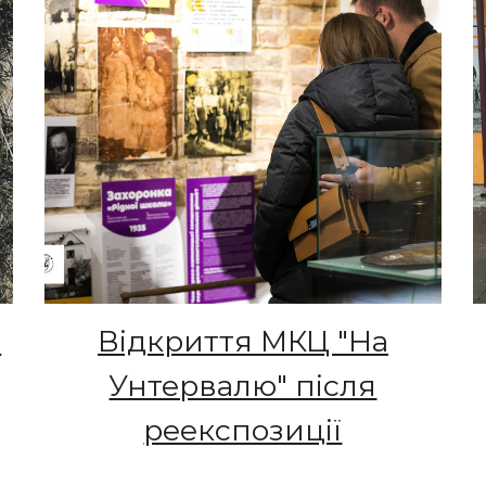
ї
Відкриття МКЦ "На
Унтервалю" після
реекспозиції