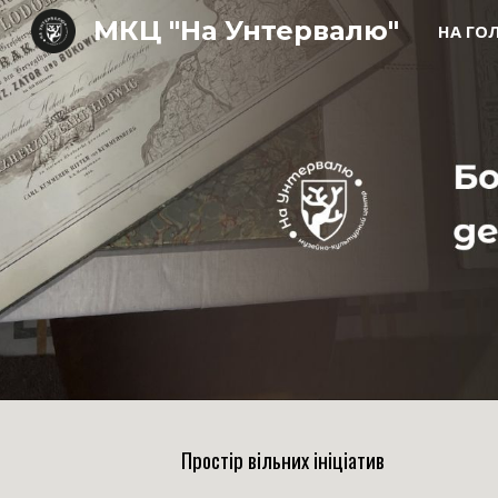
МКЦ "На Унтервалю"
НА ГО
Sk
Простір вільних ініціатив