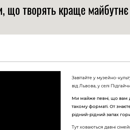
и, що творять краще майбутнє
Завітайте у музейно-куль
від Львова, у селі Підгайч
Ми майже певні, що вам д
такому форматі. От знаєте
рідний-рідний запах гор
Тут ховаються давні сімей