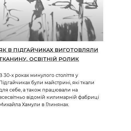
ЯК В ПІДГАЙЧИКАХ ВИГОТОВЛЯЛИ
ТКАНИНУ. ОСВІТНІЙ РОЛИК
В 30-х роках минулого століття у
Підгайчиках були майстрині, які ткали
для себе, а також працювали на
всесвітньо відомій килимарній фабриці
Михайла Хамули в Глинянах.